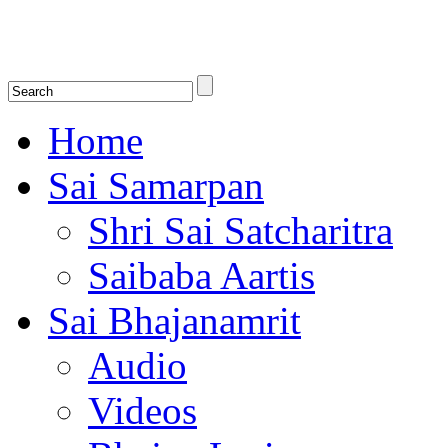
Shirdi Saibaba Bhakti Radio
Online Shirdi Saibaba Radio playing nonstop melodious bhajans, songs
shlokas.
Home
Sai Samarpan
Shri Sai Satcharitra
Saibaba Aartis
Sai Bhajanamrit
Audio
Videos