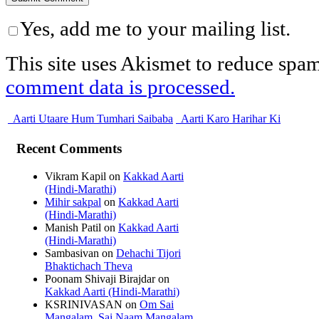
Yes, add me to your mailing list.
This site uses Akismet to reduce spa
comment data is processed.
Aarti Utaare Hum Tumhari Saibaba
Aarti Karo Harihar Ki
Recent Comments
Vikram Kapil
on
Kakkad Aarti
(Hindi-Marathi)
Mihir sakpal
on
Kakkad Aarti
(Hindi-Marathi)
Manish Patil
on
Kakkad Aarti
(Hindi-Marathi)
Sambasivan
on
Dehachi Tijori
Bhaktichach Theva
Poonam Shivaji Birajdar
on
Kakkad Aarti (Hindi-Marathi)
KSRINIVASAN
on
Om Sai
Mangalam, Sai Naam Mangalam