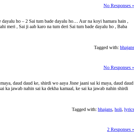
No Responses 
e dayalu ho – 2 Sai tum bade dayalu ho… Aur na koyi hamara hain ,
ahi meri , Sai ji aab karo na tum deri Sai tum bade dayalu ho , Baba
Tagged with:
bhajan
No Responses 
 maya, daud daud ke, shirdi wo aaya Jisne jaani sai ki maya, daud daud
sai ka jawab nahin sai ka dekha kamaal, ke sai ka jawab nahin shirdi
Tagged with:
bhajans
,
holi
,
lyric
2 Responses 