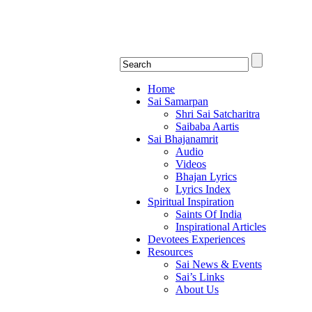
Shirdi Saibaba Bha
Online Shirdi Saibaba Radio playing nonstop
Home
Sai Samarpan
Shri Sai Satcharitra
Saibaba Aartis
Sai Bhajanamrit
Audio
Videos
Bhajan Lyrics
Lyrics Index
Spiritual Inspiration
Saints Of India
Inspirational Articles
Devotees Experiences
Resources
Sai News & Events
Sai’s Links
About Us