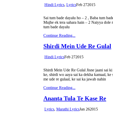
Hindi Lyrics
,
Lyrics
Feb
27
2015
Sai tum bade dayalu ho – 2 , Baba tum bad
Mujhe ek tera sahara hain – 2 Naiyya dole r
tum bade dayalu
Continue Reading...
Shirdi Mein Ude Re Gulal
Hindi Lyrics
Feb
27
2015
Shirdi Mein Ude Re Gulal Jisne jaani sai ki
ke, shirdi wo aaya sai ka dekha kamaal, ke 
me ude re gulaal, ke sai ka jawab nahin
Continue Reading...
Ananta Tula Te Kase Re
Lyrics
,
Marathi Lyrics
Jan
26
2015