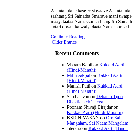
Ananta tula te kase re stavaave Ananta tu
sashtang Sri Sainatha Smarave mani twatpad
maayataataa Namaskar sashtang Sri Sainatha 
antari dhyan kaiwalyadaata Namaskar sash
Continue Reading...
Older Entries
Recent Comments
Vikram Kapil
on
Kakkad Aarti
(Hindi-Marathi)
Mihir sakpal
on
Kakkad Aarti
(Hindi-Marathi)
Manish Patil
on
Kakkad Aarti
(Hindi-Marathi)
Sambasivan
on
Dehachi Tijori
Bhaktichach Theva
Poonam Shivaji Birajdar
on
Kakkad Aarti (Hindi-Marathi)
KSRINIVASAN
on
Om Sai
Mangalam, Sai Naam Mangalam
Jitendra
on
Kakkad Aarti (Hindi-