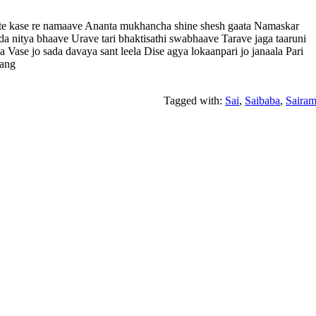
la te kase re namaave Ananta mukhancha shine shesh gaata Namaskar
a nitya bhaave Urave tari bhaktisathi swabhaave Tarave jaga taaruni
Vase jo sada davaya sant leela Dise agya lokaanpari jo janaala Pari
tang
Tagged with:
Sai
,
Saibaba
,
Saira