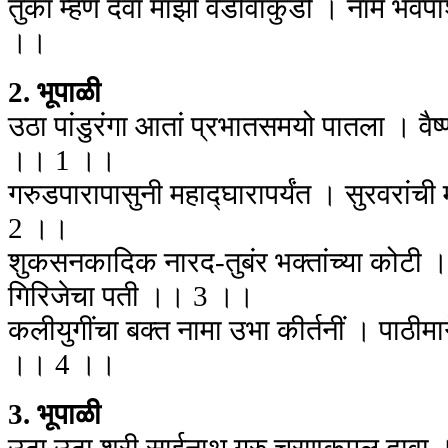
तुका म्हणे देवा माझी वेडीवांकुडी । नामें भव
।।
2. भूपाळी
उठा पांडुरंगा आतां प्रभातसमयो पातला । वैष्
।। 1 ।।
गरुडपारापासुनी महाद्घारापर्यंत । सुरवरांची
2 ।।
शुकसनकादिक नारद-तुबंर भक्तांच्या कोटी ।
गिरिजेचा पती ।। 3 ।।
कलीयुगींचा बक्त नामा उभा कीर्तनीं । पाठीमा
।। 4 ।।
3. भूपाळी