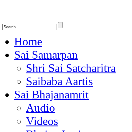
Shirdi Saibaba Bhakti Radio
Online Shirdi Saibaba Radio playing nonstop melodious bhajans, songs
shlokas.
Home
Sai Samarpan
Shri Sai Satcharitra
Saibaba Aartis
Sai Bhajanamrit
Audio
Videos