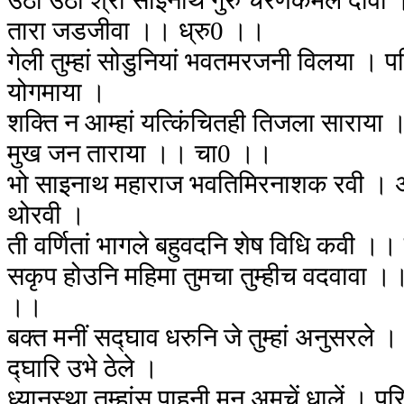
उठा उठा श्री साईनाथ गुरु चरणकमल दावा ।
तारा जडजीवा ।। ध्रु0 ।।
गेली तुम्हां सोडुनियां भवतमरजनी विलया । प
योगमाया ।
शक्ति न आम्हां यत्किंचितही तिजला साराया । त
मुख जन ताराया ।। चा0 ।।
भो साइनाथ महाराज भवतिमिरनाशक रवी । अज्
थोरवी ।
ती वर्णितां भागले बहुवदनि शेष विधि कवी ।
सकृप होउनि महिमा तुमचा तुम्हीच वदवाव
।।
बक्त मनीं सद्घाव धरुनि जे तुम्हां अनुसरले । ध
द्घारि उभे ठेले ।
ध्यानस्था तुम्हांस पाहुनी मन अमुचें धालें । पर