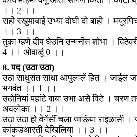
काय महिमा वर्णूं आतां सांगणे किती । कोटी ब
।। 2 ।।
राही रखुमाबाई उभ्या दोघी दो बाहीं । मयूरपिच्
।। 3 ।।
तुका म्हणे दीप घेउनि उन्मनीत शोभा । विठे
4 ।। ओवाळूं 0 ।।
8. पद (उठा उठा)
उठा साधुसंत साधा आपुलालें हित । जाईल जा
भगवंत ।। 1 ।।
उठोनियां पहांटे बाबा उभा असे विटे । चरण तया
अवलोका ।। 2 ।।
उठा उठा हो वेगेंसीं चला जाऊंया राइळासी ।
कांकंडआरती देखिलिया ।। 3 ।।