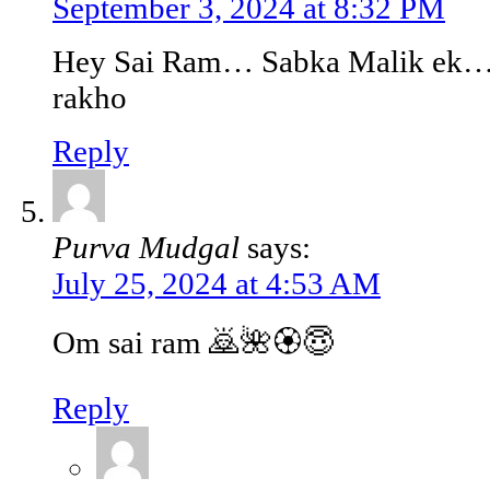
September 3, 2024 at 8:32 PM
Hey Sai Ram… Sabka Malik ek… 
rakho
Reply
Purva Mudgal
says:
July 25, 2024 at 4:53 AM
Om sai ram 🙇🌺🏵️😇
Reply