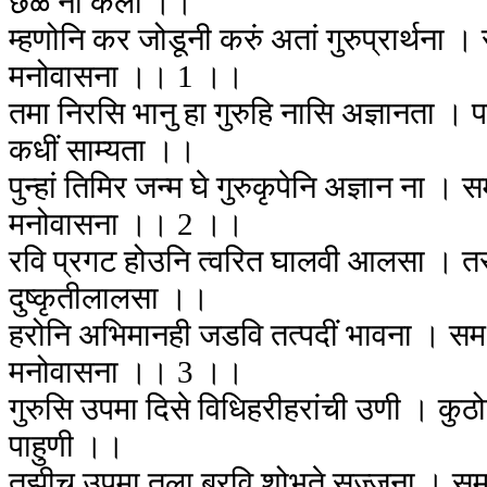
छळे ना कली ।।
म्हणोनि कर जोडूनी करुं अतां गुरुप्रार्थना ।
मनोवासना ।। 1 ।।
तमा निरसि भानु हा गुरुहि नासि अज्ञानता । प
कधीं साम्यता ।।
पुन्हां तिमिर जन्म घे गुरुकृपेनि अज्ञान ना । 
मनोवासना ।। 2 ।।
रवि प्रगट होउनि त्वरित घालवी आलसा । त
दुष्कृतीलालसा ।।
हरोनि अभिमानही जडवि तत्पदीं भावना । समर्
मनोवासना ।। 3 ।।
गुरुसि उपमा दिसे विधिहरीहरांची उणी । कुठो
पाहुणी ।।
तुझीच उपमा तुला बरवि शोभते सज्जना । समर्