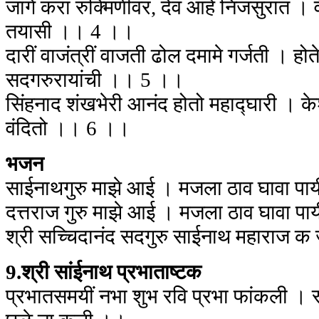
जागें करा रुक्मिणीवर, देव आहे निजसुरांत । वे
तयासी ।। 4 ।।
दारीं वाजंत्रीं वाजती ढोल दमामे गर्जती । 
सदगरुरायांची ।। 5 ।।
सिंहनाद शंखभेरी आनंद होतो महाद्घारी । क
वंदितो ।। 6 ।।
भजन
साईनाथगुरु माझे आई । मजला ठाव घावा पाय
दत्तराज गुरु माझे आई । मजला ठाव घावा पा
श्री सच्चिदानंद सदगुरु साईनाथ महाराज 
9.श्री सांईनाथ प्रभाताष्टक
प्रभातसमयीं नभा शुभ रवि प्रभा फांकली । स्