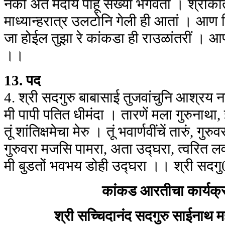
नको अंत मदीय पाहूं सख्या भगवंता । श्रीका
माध्यान्हरात्र उलटोनि गेली ही आतां । आण च
जा होईल तुझा रे कांकडा ही राउळांतरीं । आ
।।
13. पद
4. श्री सदगुरु बाबासाई तुजवांचुनि आश्रय
मी पापी पतित धीमंदा । तारणें मला गुरुन
तूं शांतिक्षमेचा मेरु । तूं भवार्णवींचें तारुं, 
गुरुवरा मजसि पामरा, अता उद्घरा, त्वरित ल
मी बुडतों भवभय डोही उद्घरा ।। श्री सद
कांकड आरतीचा कार्यक्र
श्री सच्चिदानंद सदगुरु साईनाथ