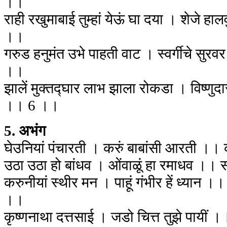
।।
राही रखुमाबाई तुम्हां येऊं घा दया । शेजे हा
।।
गरुड हनुमंत उभे पाहती वाट । स्वर्गीचे सु
।।
झालें मुक्तद्घार लाभ झाला रोकडा । विष्णुद
।। 6 ।।
5. अभंग
घेउनियां पंचारती । करुं बाबांसी आरती ।
उठा उठा हो बांधव । ओंवाळूं हा रमाधव ।
करुनीयां स्थीर मन । पाहूं गंभीर हें ध्यान ।
।।
कृष्णनाथा दत्तसाई । जडो चित्त तुझे पायी