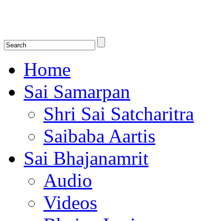
Shirdi Saibaba Bhakti Radio
Online Shirdi Saibaba Radio playing nonstop melodious bhajans, songs
shlokas.
Home
Sai Samarpan
Shri Sai Satcharitra
Saibaba Aartis
Sai Bhajanamrit
Audio
Videos