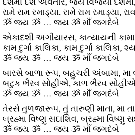
દશમી દશ અવતાર, જય વિજયા દશમી
રામે રામ રમાડ્યા, રામે રામ રમાડ્યા, રા
ૐ જય ૐ … જય ૐ માઁ જગદંબે
એકાદશી અગીયારસ, કાત્યાયની કામા, 
કામ દુર્ગા કાલિકા, કામ દુર્ગા કાલિકા, શ્
ૐ જય ૐ … જય ૐ માઁ જગદંબે
બારસે બાળા રૂપ, બહુચરી અંબામા, મા
બટુક ભૈરવ સોહીએ, કાળ ભૈરવ સોહીએ,
ૐ જય ૐ … જય ૐ માઁ જગદંબે
તેરસે તુળજારૂપ, તું તારુણી માતા, મા ત
બ્રહ્મા વિષ્ણુ સદાશિવ, બ્રહ્મા વિષ્ણુ 
ૐ જય ૐ … જય ૐ માઁ જગદંબે