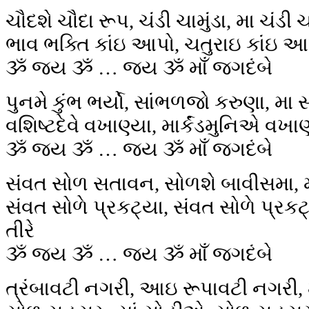
ચૌદશે ચૌદા રૂપ, ચંડી ચામુંડા, મા ચંડી ચા
ભાવ ભક્તિ કાંઇ આપો, ચતુરાઇ કાંઇ આ
ૐ જય ૐ … જય ૐ માઁ જગદંબે
પુનમે કુંભ ભર્યો, સાંભળજો કરુણા, મા
વશિષ્ટદેવે વખાણ્યા, માર્કંડમુનિએ વખા
ૐ જય ૐ … જય ૐ માઁ જગદંબે
સંવત સોળ સતાવન, સોળશે બાવીસમા, 
સંવત સોળે પ્રકટ્યા, સંવત સોળે પ્રકટ્યા
તીરે
ૐ જય ૐ … જય ૐ માઁ જગદંબે
ત્રંબાવટી નગરી, આઇ રૂપાવટી નગરી, 