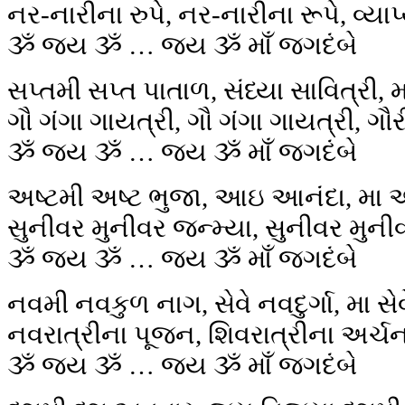
નર-નારીના રુપે, નર-નારીના રૂપે, વ્યા
ૐ જય ૐ … જય ૐ માઁ જગદંબે
સપ્તમી સપ્ત પાતાળ, સંધ્યા સાવિત્રી, મ
ગૌ ગંગા ગાયત્રી, ગૌ ગંગા ગાયત્રી, ગૌ
ૐ જય ૐ … જય ૐ માઁ જગદંબે
અષ્ટમી અષ્ટ ભુજા, આઇ આનંદા, મા
સુનીવર મુનીવર જન્મ્યા, સુનીવર મુનીવર
ૐ જય ૐ … જય ૐ માઁ જગદંબે
નવમી નવકુળ નાગ, સેવે નવદુર્ગા, મા સેવે
નવરાત્રીના પૂજન, શિવરાત્રીના અર્ચન,
ૐ જય ૐ … જય ૐ માઁ જગદંબે