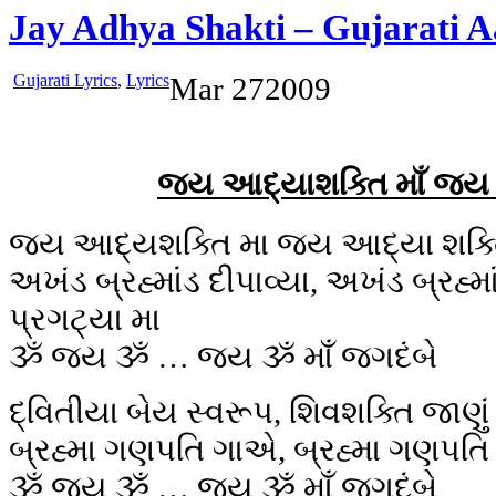
Jay Adhya Shakti – Gujarati A
Gujarati Lyrics
,
Lyrics
Mar
27
2009
જય આદ્યાશક્તિ માઁ જય
જય આદ્યશક્તિ મા જય આદ્યા શક્
અખંડ બ્રહ્માંડ દીપાવ્યા, અખંડ બ્રહ્મા
પ્રગટ્યા મા
ૐ જય ૐ … જય ૐ માઁ જગદંબે
દ્વિતીયા બેય સ્વરૂપ, શિવશક્તિ જાણું
બ્રહ્મા ગણપતિ ગાએ, બ્રહ્મા ગણપત
ૐ જય ૐ … જય ૐ માઁ જગદંબે