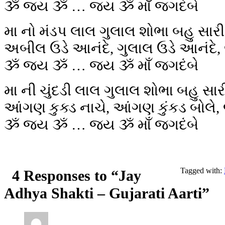
ૐ જય ૐ … જય ૐ માઁ જગદંબે
મા નો મંડપ લાલ ગુલાલ શોભા બહુ સારી
અબીલ ઉડે આનંદે, ગુલાલ ઉડે આનંદે
ૐ જય ૐ … જય ૐ માઁ જગદંબે
મા ની ચુંદડી લાલ ગુલાલ શોભા બહુ સાર
આંગણ કુક્ડ નાચે, આંગણ કુંકડ બોલે
ૐ જય ૐ … જય ૐ માઁ જગદંબે
Tagged with:
4 Responses to “Jay
Adhya Shakti – Gujarati Aarti”