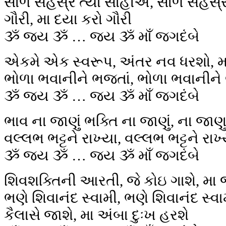
સોળ સહસ્ર ત્યાં સોહીએ, સોળ સહસ્ર ત
ગૌરી, મા દયા કરો ગૌરી
ૐ જય ૐ … જય ૐ માઁ જગદંબે
એકમે એક સ્વરૂપ, અંતર નવ ધરશો, મ
ભોળા ભવાનીને ભજતાં, ભોળા ભવાનીન
ૐ જય ૐ … જય ૐ માઁ જગદંબે
ભાવ ના જાણું ભક્તિ ના જાણું, ના જાણુ
વલ્લભ ભટ્ટને રાખ્યા, વલ્લભ ભટ્ટને રાખ
ૐ જય ૐ … જય ૐ માઁ જગદંબે
શિવશક્તિની આરતી, જે કોઇ ગાશે, મા જ
ભણે શિવાનંદ સ્વામી, ભણે શિવાનંદ સ્વા
કૈલાસે જાશે, મા અંબા દુઃખ હરશે