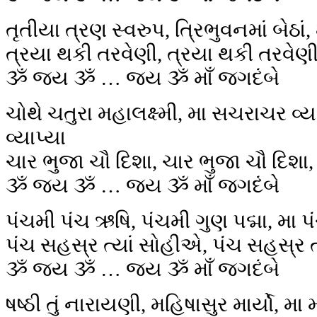
તૃતીયા ત્રણ સ્વરુપ, ત્રિભુવનમાં બેઠાં, 
ત્રયા થકી તરવેણી, ત્રયા થકી તરવેણી,
ૐ જય ૐ … જય ૐ માઁ જગદંબે
ચોથે ચતુરા મહાલક્ષ્મી, મા સચરાચર વ્
વ્યાપ્યા
ચાર ભુજા ચૌ દિશા, ચાર ભુજા ચૌ દિશા, 
ૐ જય ૐ … જય ૐ માઁ જગદંબે
પંચમી પંચ ઋષિ, પંચમી ગુણ પદ્મા, મા પ
પંચ સહસ્ર ત્યાં સોહીએ, પંચ સહસ્ર ત્
ૐ જય ૐ … જય ૐ માઁ જગદંબે
ષષ્ઠી તું નારાયણી, મહિષાસુર માર્યો, મા 