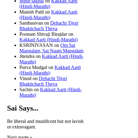
Mihir sakpal
on
Kakkad Aarti
(Hindi-Marathi)
Manish Patil
on
Kakkad Aarti
(Hindi-Marathi)
Sambasivan
on
Dehachi Tijori
Bhaktichach Theva
Poonam Shivaji Birajdar
on
Kakkad Aarti (Hindi-Marathi)
KSRINIVASAN
on
Om Sai
Mangalam, Sai Naam Mangalam
Jitendra
on
Kakkad Aarti (Hindi-
Marathi)
Purva Mudgal
on
Kakkad Aarti
(Hindi-Marathi)
Vinod
on
Dehachi Tijori
Bhaktichach Theva
Sachin
on
Kakkad Aarti (Hindi-
Marathi)
Sai Says...
Be liberal and munificent but not lavish
or extravagant.
Next quote »