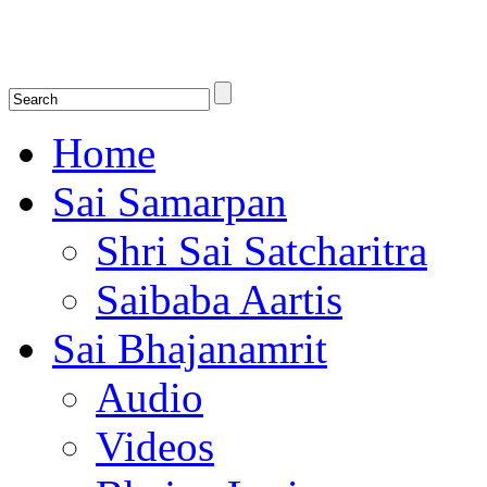
Shirdi Saibaba Bhakti Radio
Online Shirdi Saibaba Radio playing nonstop melodious bhajans, songs
shlokas.
Home
Sai Samarpan
Shri Sai Satcharitra
Saibaba Aartis
Sai Bhajanamrit
Audio
Videos