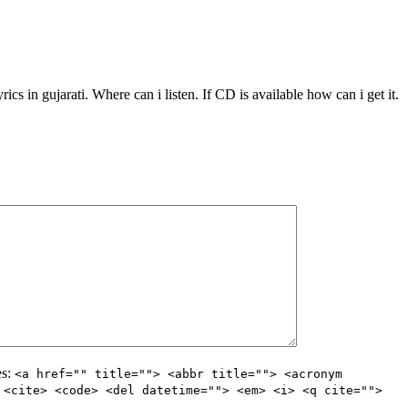
ics in gujarati. Where can i listen. If CD is available how can i get it.
es:
<a href="" title=""> <abbr title=""> <acronym
 <cite> <code> <del datetime=""> <em> <i> <q cite="">