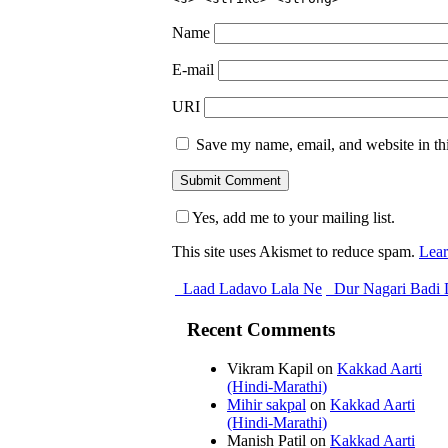
Name
E-mail
URI
Save my name, email, and website in thi
Yes, add me to your mailing list.
This site uses Akismet to reduce spam.
Lear
Laad Ladavo Lala Ne
Dur Nagari Badi 
Recent Comments
Vikram Kapil
on
Kakkad Aarti
(Hindi-Marathi)
Mihir sakpal
on
Kakkad Aarti
(Hindi-Marathi)
Manish Patil
on
Kakkad Aarti