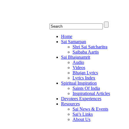
Shirdi Saibaba Bhakti Rad
Online Shirdi Saibaba Radio playing nonstop
Home
Sai Samarpan
Shri Sai Satcharitra
Saibaba Aartis
Sai Bhajanamrit
Audio
Videos
Bhajan Lyrics
Lyrics Index
Spiritual Inspiration
Saints Of India
Inspirational Articles
Devotees Experiences
Resources
Sai News & Events
Sai’s Links
About Us