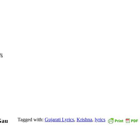
પુ
Tagged with:
Gujarati Lyrics
,
Krishna
,
lyrics
Gau