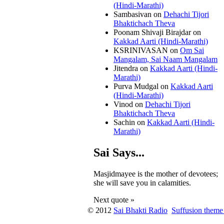
(Hindi-Marathi)
Sambasivan
on
Dehachi Tijori
Bhaktichach Theva
Poonam Shivaji Birajdar
on
Kakkad Aarti (Hindi-Marathi)
KSRINIVASAN
on
Om Sai
Mangalam, Sai Naam Mangalam
Jitendra
on
Kakkad Aarti (Hindi-
Marathi)
Purva Mudgal
on
Kakkad Aarti
(Hindi-Marathi)
Vinod
on
Dehachi Tijori
Bhaktichach Theva
Sachin
on
Kakkad Aarti (Hindi-
Marathi)
Sai Says...
Masjidmayee is the mother of devotees;
she will save you in calamities.
Next quote »
© 2012
Sai Bhakti Radio
Suffusion theme